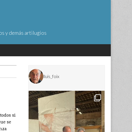
os y demás artilugios
lluis_foix
todos si
que se
anza