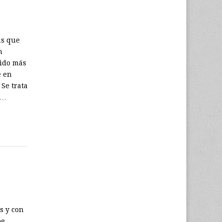
as que
n
tido más
e en
 Se trata
n…
s y con
be