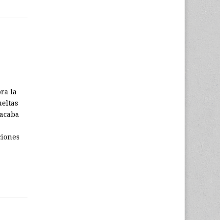
ra la
ueltas
 acaba
ciones