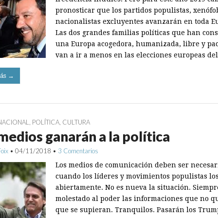
pronosticar que los partidos populistas, xenófo
nacionalistas excluyentes avanzarán en toda E
Las dos grandes familias políticas que han con
una Europa acogedora, humanizada, libre y pac
van a ir a menos en las elecciones europeas de
ás →
NACIONAL
,
POLÍTICA
,
CULTURA
medios ganarán a la política
Foix
•
04/11/2018
•
3 Comentarios
Los medios de comunicación deben ser necesar
cuando los líderes y movimientos populistas lo
abiertamente. No es nueva la situación. Siemp
molestado al poder las informaciones que no q
que se supieran. Tranquilos. Pasarán los Trump