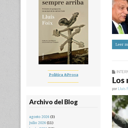
Leer m
__________________
INTER
Política &Prosa
Los 
__________________
por
Lluís 
Archivo del Blog
agosto 2026
(3)
julio 2026
(11)