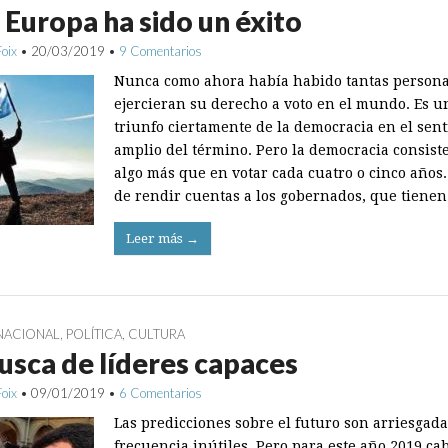
 Europa ha sido un éxito
Foix
•
20/03/2019
•
9 Comentarios
Nunca como ahora había habido tantas person
ejercieran su derecho a voto en el mundo. Es u
triunfo ciertamente de la democracia en el sen
amplio del término. Pero la democracia consist
algo más que en votar cada cuatro o cinco años.
de rendir cuentas a los gobernados, que tiene
Leer más →
NACIONAL
,
POLÍTICA
,
CULTURA
usca de líderes capaces
Foix
•
09/01/2019
•
6 Comentarios
Las predicciones sobre el futuro son arriesgada
frecuencia inútiles. Pero para este año 2019 ca