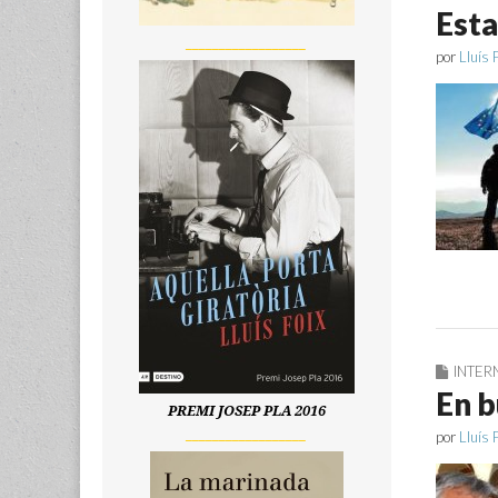
Esta
__________________
por
Lluís 
INTER
En b
PREMI JOSEP PLA 2016
__________________
por
Lluís 