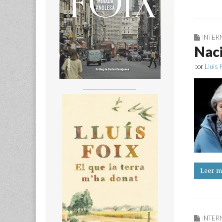
INTER
Naci
por
Lluís 
__________________
Leer m
INTER