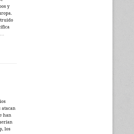
bos y
uropa.
struido
ífica
l…
ios
s atacan
re han
uerían
, los