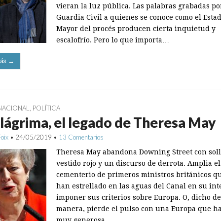
vieran la luz pública. Las palabras grabadas po
Guardia Civil a quienes se conoce como el Esta
Mayor del procés producen cierta inquietud y
escalofrío. Pero lo que importa…
ás →
NACIONAL
,
POLÍTICA
lágrima, el legado de Theresa May
Foix
•
24/05/2019
•
13 Comentarios
Theresa May abandona Downing Street con soll
vestido rojo y un discurso de derrota. Amplia el
cementerio de primeros ministros británicos q
han estrellado en las aguas del Canal en su int
imponer sus criterios sobre Europa. O, dicho de
manera, pierde el pulso con una Europa que ha
muy generosa…