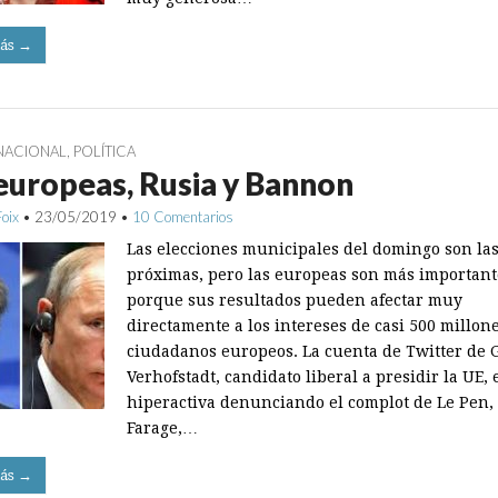
ás →
NACIONAL
,
POLÍTICA
europeas, Rusia y Bannon
Foix
•
23/05/2019
•
10 Comentarios
Las elecciones municipales del domingo son la
próximas, pero las europeas son más important
porque sus resultados pueden afectar muy
directamente a los intereses de casi 500 millon
ciudadanos europeos. La cuenta de Twitter de 
Verhofstadt, candidato liberal a presidir la UE, 
hiperactiva denunciando el complot de Le Pen, 
Fa­rage,…
ás →