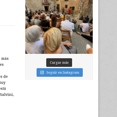
s más
Cargar más
es
Seguir en Instagram
es de
Guy
está
Salvini,