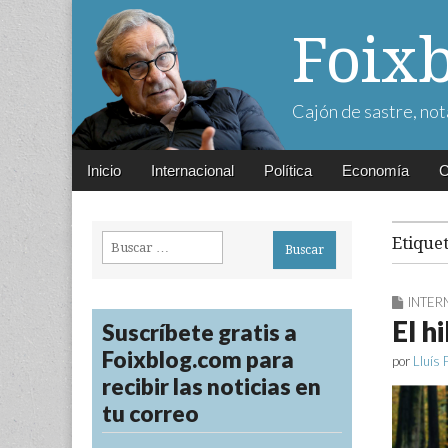
Foix
Cajón de sastre, not
Main
Skip
Inicio
Internacional
Política
Economía
C
menu
to
content
Buscar:
Etique
INTER
El h
Suscríbete gratis a
Foixblog.com para
por
Lluís 
recibir las noticias en
tu correo