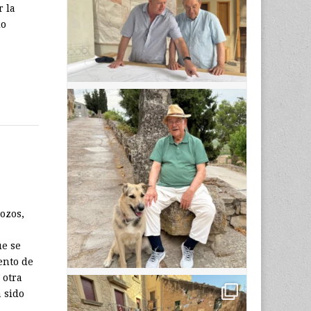
r la
do
ozos,
ue se
ento de
 otra
 sido