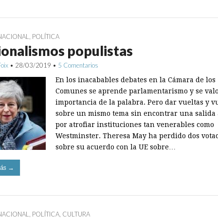
NACIONAL
,
POLÍTICA
onalismos populistas
Foix
•
28/03/2019
•
5 Comentarios
En los inacabables debates en la Cámara de los
Comunes se aprende parlamentarismo y se valo
importancia de la palabra. Pero dar vueltas y v
sobre un mismo tema sin encontrar una salida
por atrofiar instituciones tan venerables como
Westminster. Theresa May ha perdido dos vota
sobre su acuerdo con la UE sobre…
ás →
NACIONAL
,
POLÍTICA
,
CULTURA