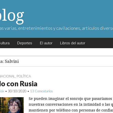
blog
as varias, entretenimientos y cavilaciones, artículos divers
ultura
Deportes
El autor
Libros del autor
ta:
Salvini
NACIONAL
,
POLÍTICA
ilo con Rusia
Foix
•
30/10/2020
•
13 Comentarios
Se pueden imaginar el sonrojo que pasaríamos 
nuestras conversaciones en la intimidad o las 
mantienen por teléfono con personas de confi