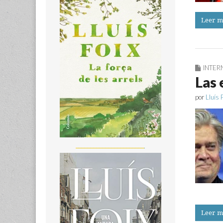
Leer m
INTER
Las 
por
Lluís 
_______________________
Leer m