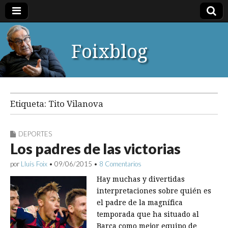
Foixblog
Etiqueta:
Tito Vilanova
DEPORTES
Los padres de las victorias
por
Lluís Foix
•
09/06/2015
•
8 Comentarios
Hay muchas y divertidas
interpretaciones sobre quién es
el padre de la magnífica
temporada que ha situado al
Barça como mejor equipo de