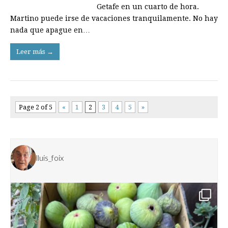
Getafe en un cuarto de hora.
Martino puede irse de vacaciones tranquilamente. No hay
nada que apague en…
Leer más →
Page 2 of 5
«
1
2
3
4
5
»
lluis_foix