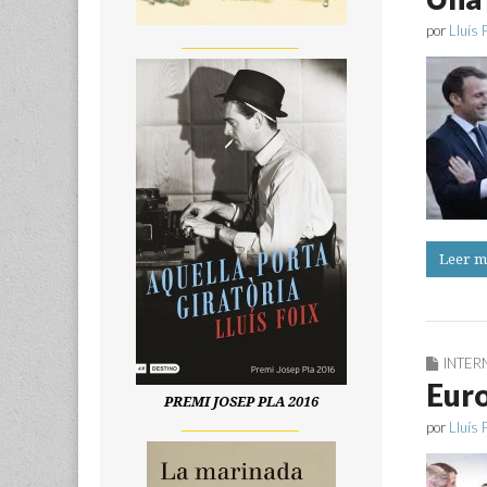
por
Lluís 
__________________
Leer m
INTER
Eur
PREMI JOSEP PLA 2016
__________________
por
Lluís 