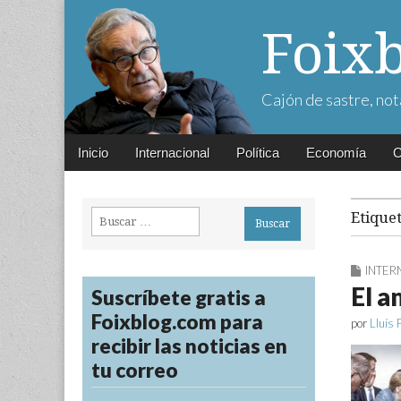
Foix
Cajón de sastre, not
Main
Skip
Inicio
Internacional
Política
Economía
C
menu
to
content
Buscar:
Etique
INTER
El a
Suscríbete gratis a
Foixblog.com para
por
Lluís 
recibir las noticias en
tu correo