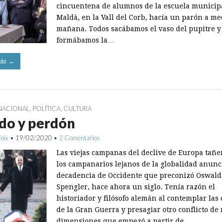
cincuentena de alumnos de la escuela municip
Maldà, en la Vall del Corb, hacía un parón a me
mañana. Todos sacábamos el vaso del pupitre y
formábamos la…
ás →
NACIONAL
,
POLÍTICA
,
CULTURA
do y perdón
Foix
•
19/02/2020
•
2 Comentarios
Las viejas campanas del declive de Europa tañ
los campanarios lejanos de la globalidad anunc
decadencia de Occidente que preconizó Oswald
Spengler, hace ahora un siglo. Tenía ­razón el
historiador y filósofo alemán al contemplar las
de la Gran Guerra y presagiar otro conflicto de
dimensiones que empezó a partir de…