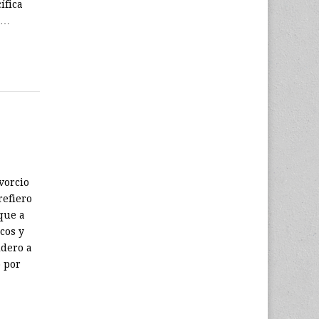
ífica
l…
vorcio
refiero
que a
cos y
idero a
o por