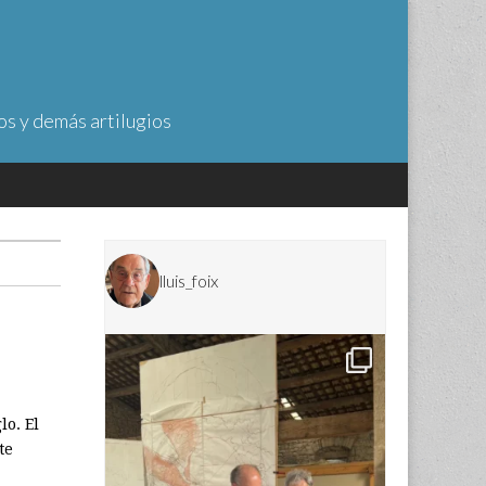
os y demás artilugios
lluis_foix
lo. El
te