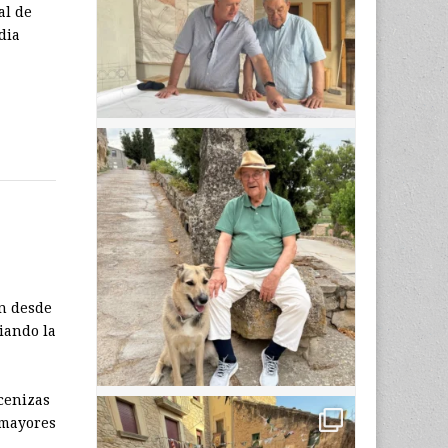
al de
dia
en desde
iando la
 cenizas
 mayores