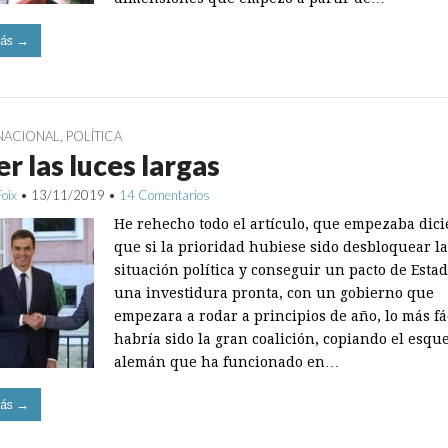
ás →
NACIONAL
,
POLÍTICA
r las luces largas
Foix
•
13/11/2019
•
14 Comentarios
He rehecho todo el artículo, que empezaba dic
que si la prioridad hubiese sido desbloquear la
situación política y conseguir un pacto de Esta
una investidura pronta, con un gobierno que
empezara a rodar a principios de año, lo más fá
habría sido la gran coalición, copiando el esq
alemán que ha funcionado en…
ás →