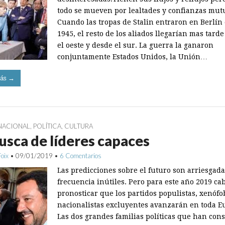
todo se mueven por lealtades y confianzas mut
Cuando las tropas de Stalin entraron en Berlín
1945, el resto de los aliados llegarían mas tard
el oeste y desde el sur. La guerra la ganaron
conjuntamente Estados Unidos, la Unión…
ás →
NACIONAL
,
POLÍTICA
,
CULTURA
usca de líderes capaces
Foix
•
09/01/2019
•
6 Comentarios
Las predicciones sobre el futuro son arriesgada
frecuencia inútiles. Pero para este año 2019 ca
pronosticar que los partidos populistas, xenófo
nacionalistas excluyentes avanzarán en toda E
Las dos grandes familias políticas que han con