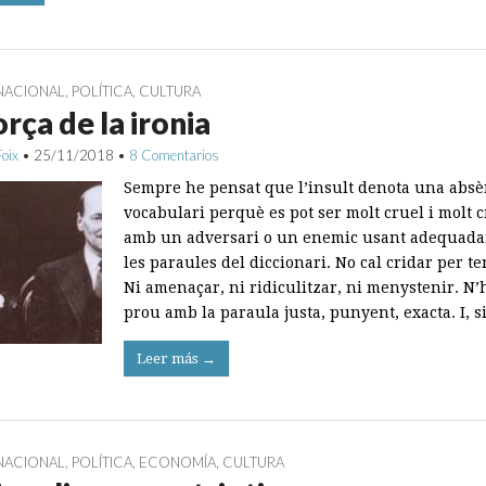
NACIONAL
,
POLÍTICA
,
CULTURA
orça de la ironia
Foix
•
25/11/2018
•
8 Comentarios
Sempre he pensat que l’insult denota una absè
vocabulari perquè es pot ser molt cruel i molt cr
amb un adversari o un enemic usant adequad
les paraules del diccionari. No cal cridar per te
Ni amenaçar, ni ridiculitzar, ni menystenir. N’
prou amb la paraula justa, punyent, exacta. I, s
Leer más →
NACIONAL
,
POLÍTICA
,
ECONOMÍA
,
CULTURA