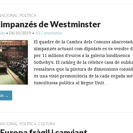
NACIONAL
,
POLÍTICA
 ximpanzés de Westminster
Foix
•
06/10/2019
•
10 Comentarios
El quadre de la Cambra dels Comuns abarrotad
ximpanzés actuant com diputats es va vendre d
per 11 milions d’euros a la galeria londinenca
Sotheby’s. El catàleg de la cèlebre casa de subh
ressaltava que la pintura de dimensions consi
és una visió premonitòria de la cada vegada mé
tumultuosa política al Regne Unit…
ás →
NACIONAL
,
POLÍTICA
,
CULTURA
Europa fràgil i canviant