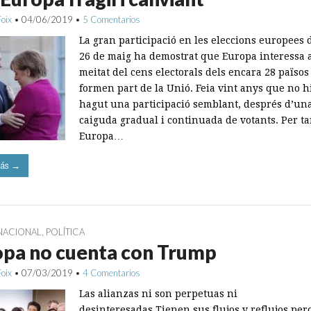
Foix
•
04/06/2019
•
5 Comentarios
La gran participació en les eleccions europees 
26 de maig ha demostrat que Europa interessa a
meitat del cens electorals dels encara 28 païso
formen part de la Unió. Feia vint anys que no h
hagut una participació semblant, després d’un
caiguda gradual i continuada de votants. Per ta
Europa…
ás →
NACIONAL
,
POLÍTICA
opa no cuenta con Trump
Foix
•
07/03/2019
•
4 Comentarios
Las alianzas ni son perpetuas ni
desinteresadas.Tienen sus flujos y reflujos per