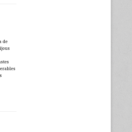
a de
ijous
astes
derables
s