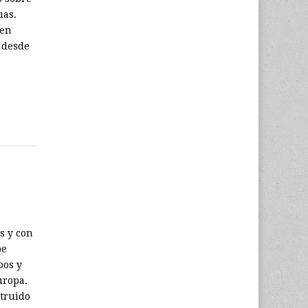
uas.
 en
e desde
s y con
be
bos y
uropa.
struido