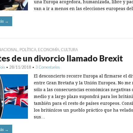
una Europa acogedora, humanizada, libre y pac
van a ir a menos en las elecciones europeas de
ás →
NACIONAL
,
POLÍTICA
,
ECONOMÍA
,
CULTURA
es de un divorcio llamado Brexit
Foix
•
28/11/2018
•
3 Comentarios
El desconcierto recorre Europa al firmarse el di
entre Gran Bretaña y la Unión Europea. No me 
sólo a las consecuencias económicas negativas 
medio y a largo plazo supondrá para los británi
también para el resto de países europeos. Cons
los británicos un pueblo práctico que ha velad
sus…
ás →