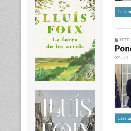
Leer m
INTER
Pone
por
Lluís 
_______________________
Leer m