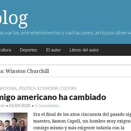
blog
as varias, entretenimientos y cavilaciones, artículos divers
ultura
Deportes
El autor
Libros del autor
ta:
Winston Churchill
NACIONAL
,
POLÍTICA
,
ECONOMÍA
,
CULTURA
migo americano ha cambiado
Foix
•
01/04/2020
•
6 Comentarios
Era el final de los años cincuenta del pasado sig
maestro, Ramon Capell, un hombre muy exigen
consigo mismo y más exigente todavía con la