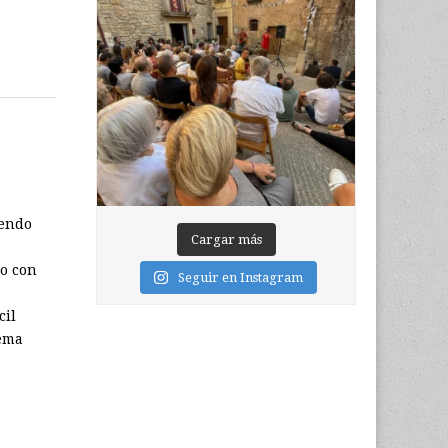
iendo
Cargar más
do con
Seguir en Instagram
cil
uema