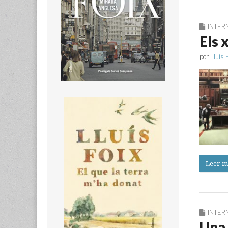
INTER
Els
por
Lluís 
__________________
Leer m
INTER
Una 