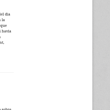
del dia
 la
s que
i havia
a
nt,
o sobre