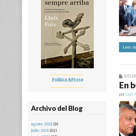
Leer m
__________________
INTER
Política &Prosa
En b
__________________
por
Lluís 
Archivo del Blog
agosto 2026
(3)
julio 2026
(11)