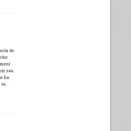
ncia de
ític
ament
nir raó.
hi ha
i és…