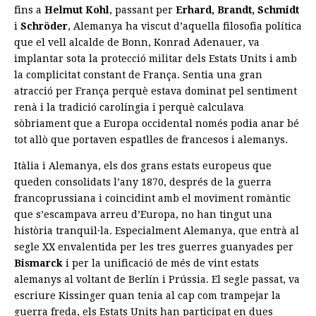
fins a
Helmut
Kohl
, passant per
Erhard, Brandt, Schmidt
i
Schröder
, Alemanya ha viscut d’aquella filosofia política
que el vell alcalde de Bonn, Konrad Adenauer, va
implantar sota la protecció militar dels Estats Units i amb
la complicitat constant de França. Sentia una gran
atracció per França perquè estava dominat pel sentiment
renà i la tradició carolíngia i perquè calculava
sòbriament que a Europa occidental només podia anar bé
tot allò que portaven espatlles de francesos i alemanys.
Itàlia i Alemanya, els dos grans estats europeus que
queden consolidats l’any 1870, després de la guerra
francoprussiana i coincidint amb el moviment romàntic
que s’escampava arreu d’Europa, no han tingut una
història tranquil·la. Especialment Alemanya, que entrà al
segle XX envalentida per les tres guerres guanyades per
Bismarck
i per la unificació de més de vint estats
alemanys al voltant de Berlín i Prússia. El segle passat, va
escriure Kissinger quan tenia al cap com trampejar la
guerra freda, els Estats Units han participat en dues