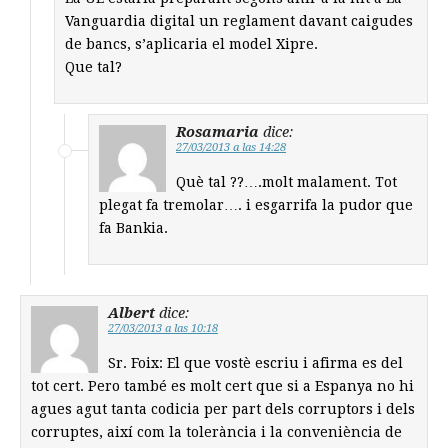
Vanguardia digital un reglament davant caigudes
de bancs, s’aplicaria el model Xipre.
Que tal?
Rosamaria
dice:
27/03/2013 a las 14:28
Què tal ??….molt malament. Tot
plegat fa tremolar…. i esgarrifa la pudor que
fa Bankia.
Albert
dice:
27/03/2013 a las 10:18
Sr. Foix: El que vostè escriu i afirma es del
tot cert. Pero també es molt cert que si a Espanya no hi
agues agut tanta codicia per part dels corruptors i dels
corruptes, així com la tolerància i la conveniència de