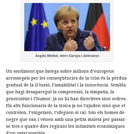
Àngela Merkel, entre Europa i Alemanya
Un sentiment que batega sobre milions d’europeus
arrossegats per les conseqüències de la crisi és la pèrdua
gradual de la il·lusió, l’amabilitat i la innocència. Sembla
que hagi desaparegut la comprensió, la simpatia, la
generositat i l’humor. Ja no hi han directives sinó ordres.
Els alts funcionaris de la troica ja no t’ajuden sinó que et
controlen, t’exigeixen, t’ofeguen si cal. Són els homes de
negre que van i vénen amb una petita maleta per passar-
se tres o quatre dies regirant les intimitats econòmiques
d’un estat sospitós.