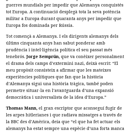
guerres mundials per impedir que Alemanya conquistés
tot Europa. A continuació desplegà tota la seva potència
militar a Europa durant quaranta anys per impedir que
Europa fos dominada per Rússia.
Tot començà a Alemanya. I els dirigents alemanys dels
últims cinquanta anys han sabut ponderar amb
prudència i intel·ligència política el seu passat més
tenebrós.
Jorge Semprún,
que va conèixer personalment
el drama dels camps d’extermini nazi, deixà escrit: “El
meu propòsit consisteix a afirmar que les mateixes
experiències polítiques que fan que la història
d’Alemanya sigui una història tràgica, també poden
permetre situar-la en l’avantguarda d’una expansió
democràtica i universalista de la idea d’Europa.”
Thomas Mann,
el gran escriptor que aconseguí fugir de
les arpes hitlerianes i que radiava missatges a través de
la BBC des d’Amèrica, deia que “el que ha fet actuar els
alemanys ha estat sempre una espècie d’una forta manca