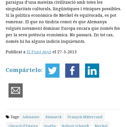
paraigua d’una mateixa civilització amb totes les
singularitats culturals, lingüístiques i ètniques possibles.
Si la política econòmica de Merkel és equivocada, es pot
esmenar. El que no tindria remei és que Alemanya
volgués novament dominar Europa encara que només fos
per la seva potència econòmica. No passarà. En tot cas,
només hi ha alguns indicis inquietants.
Publicat a
El Punt Avui
el 27-3-2013
Compártelo:
Tags:
Adenauer
Bismarck
François Mitterrand
Giscard d'Estaign
Goethe
Helmut Schmidt
Merkel