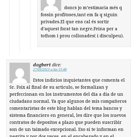
doncs jo m’estimaria més q
fossin profitoses,tant em fa q siguin
privades.El que ens cal és sortir
d’aquest forat tan negre.Feina per a
tothom i prou collonades( i disculpeu).
dogbert
dice:
27/03/2013 a las 15:48
Estos indicios inquietantes que comenta el
Sr. Foix al final de su articulo, se formalizan y
perfeccionan en los instrumentos del dia a dia de un
ciudadano normal. Ya que algunos de mis compañeros
comentaristas de este blog hablan del tema bancos y
sistema financiero en general, les dire que los nuevos
contratos de depositos a plazo que pueden suscribir
son de un taimado excepcional. Eso si te informan en
negrita y por dos veces, en el encabezado y en el