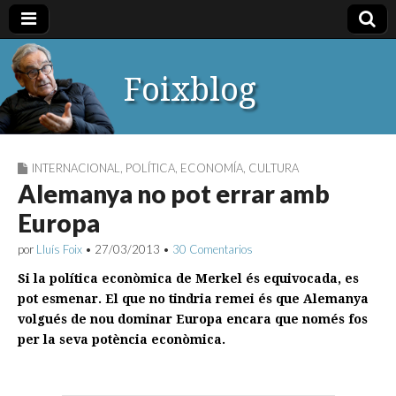
Foixblog
INTERNACIONAL
,
POLÍTICA
,
ECONOMÍA
,
CULTURA
Alemanya no pot errar amb
Europa
por
Lluís Foix
•
27/03/2013
•
30 Comentarios
Si la política econòmica de Merkel és equivocada, es
pot esmenar. El que no tindria remei és que Alemanya
volgués de nou dominar Europa encara que només fos
per la seva potència econòmica.