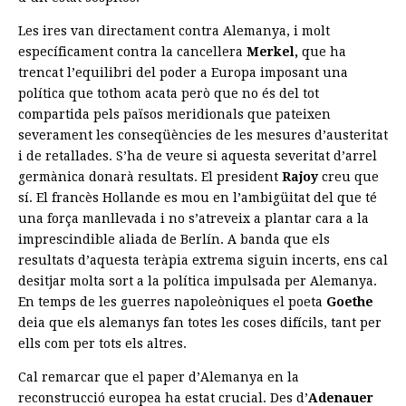
Les ires van directament contra Alemanya, i molt
específicament contra la cancellera
Merkel,
que ha
trencat l’equilibri del poder a Europa imposant una
política que tothom acata però que no és del tot
compartida pels països meridionals que pateixen
severament les conseqüències de les mesures d’austeritat
i de retallades. S’ha de veure si aquesta severitat d’arrel
germànica donarà resultats. El president
Rajoy
creu que
sí. El francès Hollande es mou en l’ambigüitat del que té
una força manllevada i no s’atreveix a plantar cara a la
imprescindible aliada de Berlín. A banda que els
resultats d’aquesta teràpia extrema siguin incerts, ens cal
desitjar molta sort a la política impulsada per Alemanya.
En temps de les guerres napoleòniques el poeta
Goethe
deia que els alemanys fan totes les coses difícils, tant per
ells com per tots els altres.
Cal remarcar que el paper d’Alemanya en la
reconstrucció europea ha estat crucial. Des d’
Adenauer