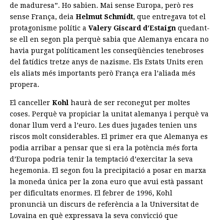
de maduresa”. Ho sabien. Mai sense Europa, però res
sense França, deia
Helmut Schmidt
, que entregava tot el
protagonisme polític a
Valery Giscard d’Estaign
quedant-
se ell en segon pla perquè sabia que Alemanya encara no
havia purgat políticament les conseqüències tenebroses
del fatídics tretze anys de nazisme. Els Estats Units eren
els aliats més importants però França era l’aliada més
propera.
El canceller
Kohl
haurà de ser reconegut per moltes
coses. Perquè va propiciar la unitat alemanya i perquè va
donar llum verd a l’euro. Les dues jugades tenien uns
riscos molt considerables. El primer era que Alemanya es
podia arribar a pensar que si era la potència més forta
d’Europa podria tenir la temptació d’exercitar la seva
hegemonia. El segon fou la precipitació a posar en marxa
la moneda única per la zona euro que avui està passant
per dificultats enormes. El febrer de 1996, Kohl
pronuncià un discurs de referència a la Universitat de
Lovaina en què expressava la seva convicció que