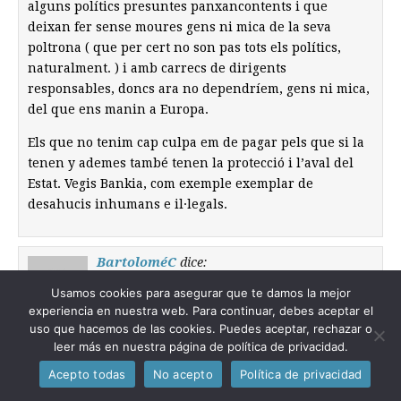
alguns polítics presuntes panxancontents i que
deixan fer sense moures gens ni mica de la seva
poltrona ( que per cert no son pas tots els polítics,
naturalment. ) i amb carrecs de dirigents
responsables, doncs ara no dependríem, gens ni mica,
del que ens manin a Europa.
Els que no tenim cap culpa em de pagar pels que si la
tenen y ademes també tenen la protecció i l’aval del
Estat. Vegis Bankia, com exemple exemplar de
desahucis inhumans e il·legals.
BartoloméC
dice:
27/03/2013 a las 10:17
Usamos cookies para asegurar que te damos la mejor
Sr.Foix: Todo el control que ahora ejerce
experiencia en nuestra web. Para continuar, debes aceptar el
Alemania sobre las cuentas del resto de paises
uso que hacemos de las cookies. Puedes aceptar, rechazar o
leer más en nuestra página de política de privacidad.
europeos, lo podría haber ejercido hace unos años
cuando ella misma impulsaba politicas de gasto y
Acepto todas
No acepto
Política de privacidad
endeudamientos bancarios, de haberlo hecho, ahora