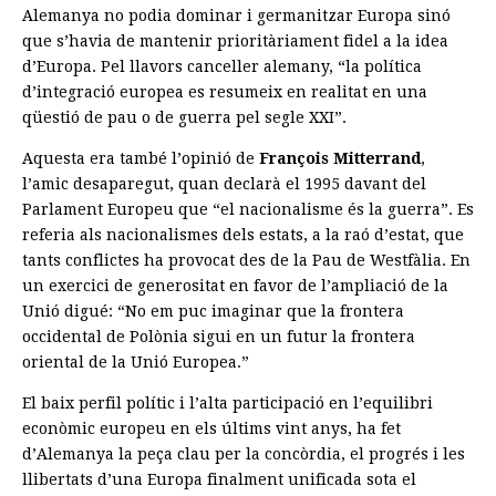
Alemanya no podia dominar i germanitzar Europa sinó
que s’havia de mantenir prioritàriament fidel a la idea
d’Europa. Pel llavors canceller alemany, “la política
d’integració europea es resumeix en realitat en una
qüestió de pau o de guerra pel segle XXI”.
Aquesta era també l’opinió de
François Mitterrand
,
l’amic desaparegut, quan declarà el 1995 davant del
Parlament Europeu que “el nacionalisme és la guerra”. Es
referia als nacionalismes dels estats, a la raó d’estat, que
tants conflictes ha provocat des de la Pau de Westfàlia. En
un exercici de generositat en favor de l’ampliació de la
Unió digué: “No em puc imaginar que la frontera
occidental de Polònia sigui en un futur la frontera
oriental de la Unió Europea.”
El baix perfil polític i l’alta participació en l’equilibri
econòmic europeu en els últims vint anys, ha fet
d’Alemanya la peça clau per la concòrdia, el progrés i les
llibertats d’una Europa finalment unificada sota el