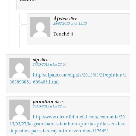
Àfrica
dice:
28/03/2013 a las 13:13
Touché !!
sip
dice:
27/03/2013 a las 23:50
http://elpais.com/elpais/2013/03/21/opinion/1
363893851_689465.html
panolian
dice:
27/03/2013 a las 22:55
http://www.elconfidencial.com/economia/20
13/03/27/la-gran-banca-tambien-queria-quitas-en-los-
depositos-para-las-cajas-intervenidas-117649/