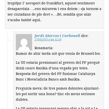
trepitjar l’ aeroport de Frankfurt, aquest sentiment
desapareixia…..ens miravem i ens deiem : «ja tornem a
ser ciutadans de ple dret «….Bé, sembla que això
s’acaba també aqui.
Jordi Alarcos i Carbonell
dice:
27/03/2013 a las 12:29
Rosamaria:
Rumor de ahir tarda-nit que venia de Brussel·les.
La UE estaria presionant al govern del PP perquè
deixi caure Bankia d’una vegada per totes.
Resposta del govern del PP fusionar Catalunya
Banc i NovaGalicia Banco amb Bankia.
Pregunta meva: de tres pomes dolentes ajuntant-
les pot sortir una bona? tinc els meus seriosos
dubtes.
La UE estaria preparant segons ahir a la nit a La