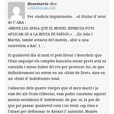
Rosamaria
dice:
27/03/2013 a las 11:01
Per «indicis inquietants»….el titular d’ avui
de l’ ARA :
«BRUSE.LES AVISA QUE EL MODEL XIPRIOTA POTS
APLICAR-SE A LA RESTA DE PAÏSOS.»…..En Sala i
Martin, també avisava del mateix , ahir a una
entrevista a RAC 1….
Si qualsevol dia al mati et pots llevar i descobrir que
t’han saquejat els comptes bancàris sense previ avís ni
consulta i sense haber fet res per provocar-ho, és que
definitivament no estem en un «Estat de Dret», sino en
un «Estat d’ Indefensió» total.
Cadascun dels quatre viatges que el meu marit i jo
vam fer als Urals (Siberia), vam poder constatar aquest
mateix sentiment d’ indefensió, de por, si, la por de
que pot passar qualsevol cosa i no tenir cap eina a
l’abast per defenssar-te davant l’ autoritat. Només