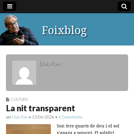
Foixblog
Lluís Foix
CULTURA
La nit transparent
por
Lluís Foix
•
13/06/2026
•
4 Comentarios
Son tres quarts de deu i el sol
s’apaga a ponent. El solstici