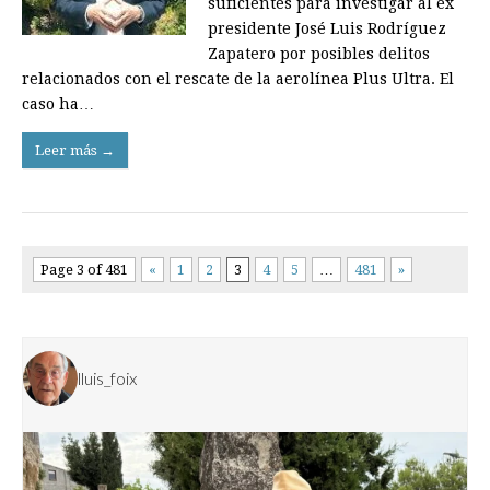
suficientes para investigar al ex
presidente José Luis Rodríguez
Zapatero por posibles delitos
relacionados con el rescate de la aerolínea Plus Ultra. El
caso ha…
Leer más →
Page 3 of 481
«
1
2
3
4
5
…
481
»
lluis_foix