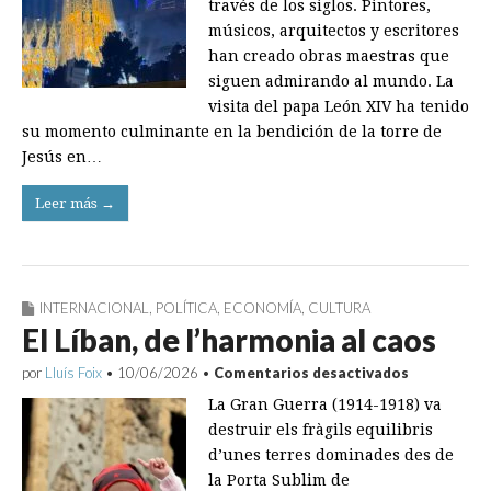
través de los siglos. Pintores,
músicos, arquitectos y escritores
han creado obras maestras que
siguen admirando al mundo. La
visita del papa León XIV ha tenido
su momento culminante en la bendición de la torre de
Jesús en…
Leer más →
INTERNACIONAL
,
POLÍTICA
,
ECONOMÍA
,
CULTURA
El Líban, de l’harmonia al caos
en
por
Lluís Foix
•
10/06/2026
•
Comentarios desactivados
El
La Gran Guerra (1914-1918) va
Líban,
de
destruir els fràgils equilibris
l’harmonia
d’unes terres dominades des de
al
caos
la Porta Sublim de