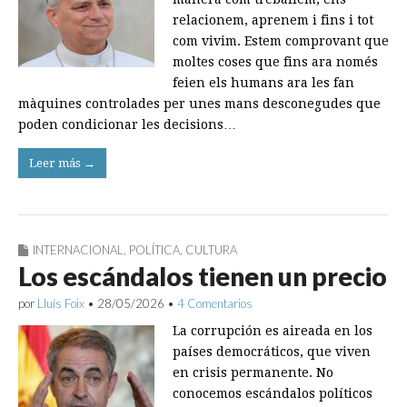
relacionem, aprenem i fins i tot
com vivim. Estem comprovant que
moltes coses que fins ara només
feien els humans ara les fan
màquines controlades per unes mans desconegudes que
poden condicionar les decisions…
Leer más →
INTERNACIONAL
,
POLÍTICA
,
CULTURA
Los escándalos tienen un precio
por
Lluís Foix
•
28/05/2026
•
4 Comentarios
La corrupción es aireada en los
países democráticos, que viven
en crisis permanente. No
conocemos escándalos políticos