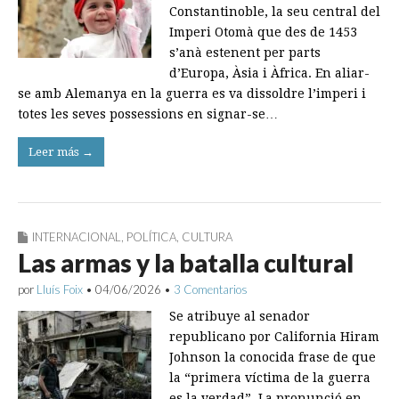
Constantinoble, la seu central del
Imperi Otomà que des de 1453
s’anà estenent per parts
d’Europa, Àsia i Àfrica. En aliar-
se amb Alemanya en la guerra es va dissoldre l’imperi i
totes les seves possessions en signar-se…
Leer más →
INTERNACIONAL
,
POLÍTICA
,
CULTURA
Las armas y la batalla cultural
por
Lluís Foix
•
04/06/2026
•
3 Comentarios
Se atribuye al senador
republicano por California Hiram
Johnson la conocida frase de que
la “primera víctima de la guerra
es la verdad”. La pronunció en