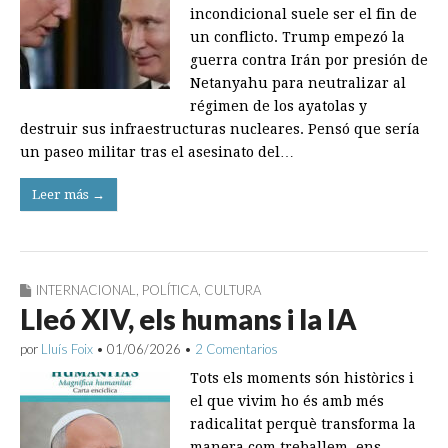
incondicional suele ser el fin de
un conflicto. Trump empezó la
guerra contra Irán por presión de
Netanyahu para neutralizar al
régimen de los ayatolas y
destruir sus infraestructuras nucleares. Pensó que sería
un paseo militar tras el asesinato del…
Leer más →
INTERNACIONAL
,
POLÍTICA
,
CULTURA
Lleó XIV, els humans i la IA
por
Lluís Foix
•
01/06/2026
•
2 Comentarios
Tots els moments són històrics i
el que vivim ho és amb més
radicalitat perquè transforma la
manera com treballem, ens