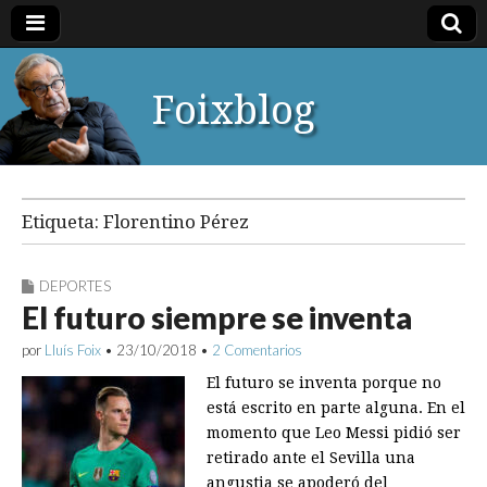
Foixblog
Etiqueta:
Florentino Pérez
DEPORTES
El futuro siempre se inventa
por
Lluís Foix
•
23/10/2018
•
2 Comentarios
El futuro se inventa porque no
está escrito en parte alguna. En el
momento que Leo Messi pidió ser
retirado ante el Sevilla una
angustia se apoderó del