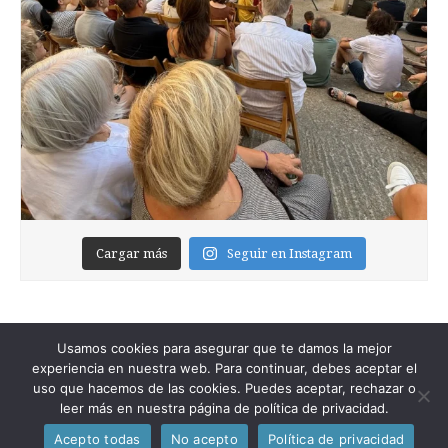
Cargar más
Seguir en Instagram
Usamos cookies para asegurar que te damos la mejor
experiencia en nuestra web. Para continuar, debes aceptar el
uso que hacemos de las cookies. Puedes aceptar, rechazar o
leer más en nuestra página de política de privacidad.
Copyright © 2026
Foixblog
. All Rights Reserved.
Acepto todas
No acepto
Política de privacidad
The Magazine Premium Theme by
bavotasan.com
.