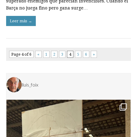
superado enemigos que parecían invencibles. Cuando el
Barça no juega fino pero gana surge…
Leer más →
Page 4 of 6
«
1
2
3
4
5
6
»
lluis_foix