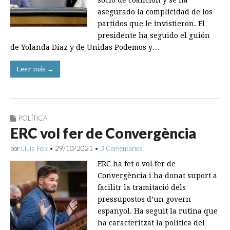
socio de coalición y se ha
asegurado la complicidad de los
partidos que le invistieron. El
presidente ha seguido el guión
de Yolanda Díaz y de Unidas Podemos y…
Leer más →
POLÍTICA
ERC vol fer de Convergència
por
Lluís Foix
•
29/10/2021
•
3 Comentarios
ERC ha fet o vol fer de
Convergència i ha donat suport a
facilitr la tramitació dels
pressupostos d’un govern
espanyol. Ha seguit la rutina que
ha caracteritzat la política del