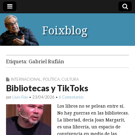
Foixblog
Etiqueta:
Gabriel Rufián
INTERNACIONAL
,
POLÍTICA
,
CULTURA
Bibliotecas y TikToks
por
Lluís Foix
•
23/04/2026
•
6 Comentarios
Los libros no se pelean entre sí.
No hay guerras en las bibliotecas.
La libertad, decía Joan Margarit,
es una librería, un espacio de
convivencia en medio de las