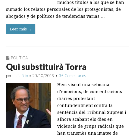
muchos títulos a los que se han
sumado los relatos personales de los protagonistas, de
abogados y de políticos de tendencias varias,…
Leer más →
POLÍTICA
Qui substituirà Torra
por
Lluís Foix
•
20/10/2019
•
35 Comentarios
Hem viscut una setmana
d’emocions, de concentracions
diàries protestant
contundentment contra la
sentència del Tribunal Suprem i
alhora acabant els dies en
violència de grups radicals que
han transmès una imatge de