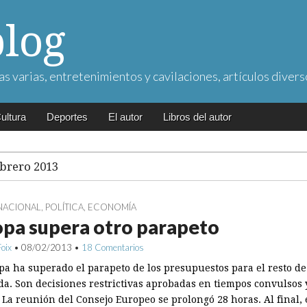
blog
as varias, entretenimientos y cavilaciones, artículos divers
ultura
Deportes
El autor
Libros del autor
ebrero 2013
NACIONAL
,
POLÍTICA
,
ECONOMÍA
pa supera otro parapeto
Foix
•
08/02/2013
•
18 Comentarios
pa ha superado el parapeto de los presupuestos para el resto de
da. Son decisiones restrictivas aprobadas en tiempos convulsos 
. La reunión del Consejo Europeo se prolongó 28 horas. Al final, 