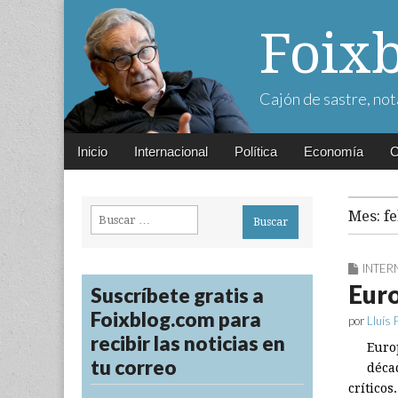
Foix
Cajón de sastre, not
Main
Skip
Inicio
Internacional
Política
Economía
C
menu
to
content
Buscar:
Mes:
f
INTER
Euro
Suscríbete gratis a
Foixblog.com para
por
Lluís 
recibir las noticias en
Euro
tu correo
déca
críticos