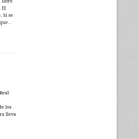
 libro
 El
 Si se
a que…
 Real
e los
ra lleva