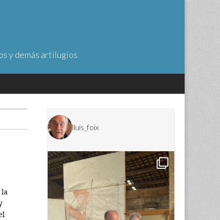
os y demás artilugios
lluis_foix
 la
y
el