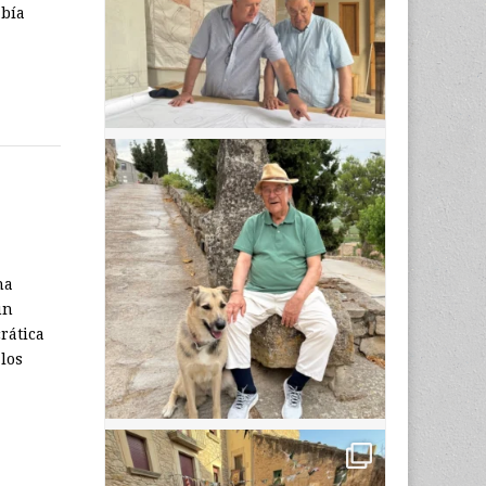
abía
na
un
rática
 los