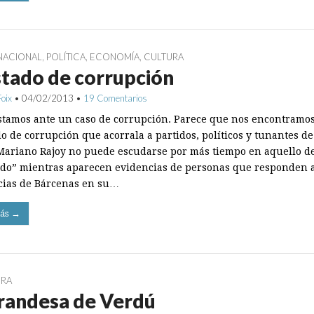
NACIONAL
,
POLÍTICA
,
ECONOMÍA
,
CULTURA
stado de corrupción
Foix
•
04/02/2013
•
19 Comentarios
stamos ante un caso de corrupción. Parece que nos encontramo
o de corrupción que acorrala a partidos, políticos y tunantes de
 Mariano Rajoy no puede escudarse por más tiempo en aquello de
ido” mientras aparecen evidencias de personas que responden a
cias de Bárcenas en su…
ás →
URA
randesa de Verdú