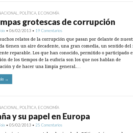
NACIONAL
,
POLÍTICA
,
ECONOMÍA
mpas grotescas de corrupción
Foix
•
06/02/2013
•
19 Comentarios
muchos relatos de la corrupción que pasan por delante de nuest
da tienen un aire decadente, una gran comedia, un sentido del 
mente reparable. Los que han conocido, permitido o participado e
ión de los tiempos de la euforia son los que nos hablan de
ación y de hacer una limpia general.…
ás →
NACIONAL
,
POLÍTICA
,
ECONOMÍA
ña y su papel en Europa
Foix
•
05/02/2013
•
25 Comentarios