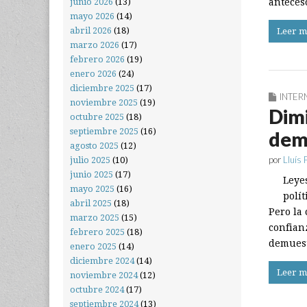
junio 2026
(13)
anteces
mayo 2026
(14)
abril 2026
(18)
Leer m
marzo 2026
(17)
febrero 2026
(19)
enero 2026
(24)
diciembre 2025
(17)
INTER
noviembre 2025
(19)
Dimi
octubre 2025
(18)
septiembre 2025
(16)
dem
agosto 2025
(12)
por
Lluís 
julio 2025
(10)
junio 2025
(17)
Leyes
mayo 2025
(16)
polít
abril 2025
(18)
Pero la 
marzo 2025
(15)
confianz
febrero 2025
(18)
demues
enero 2025
(14)
diciembre 2024
(14)
Leer m
noviembre 2024
(12)
octubre 2024
(17)
septiembre 2024
(13)