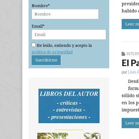
preside
Nombre*
habido 
Leer m
Email*
He leído, entiendo y acepto la
política de privacidad
INTER
El P
por
Lluís 
Desd
form
sólido s
en los p
impuesto
Leer m
_______________