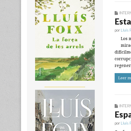
INTER
Esta
por
Lluís 
Los 
mira
difícil
corrupc
regener
Leer m
_______________________
INTER
Espa
por
Lluís 