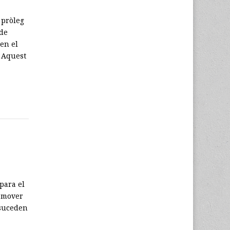
 pròleg
 de
 en el
. Aquest
para el
romover
 suceden