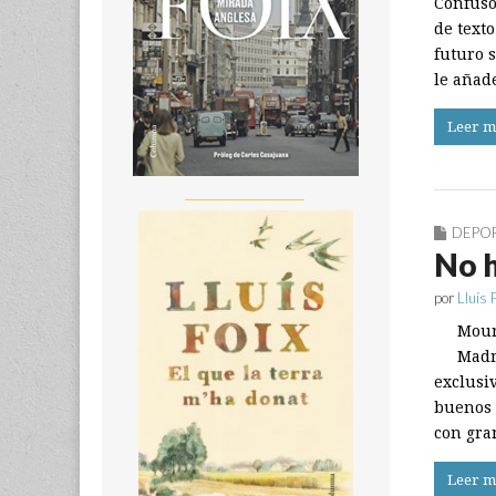
Confuso
de texto
futuro 
le añad
Leer m
__________________
DEPO
No h
por
Lluís 
Mour
Madr
exclusi
buenos 
con gra
Leer m