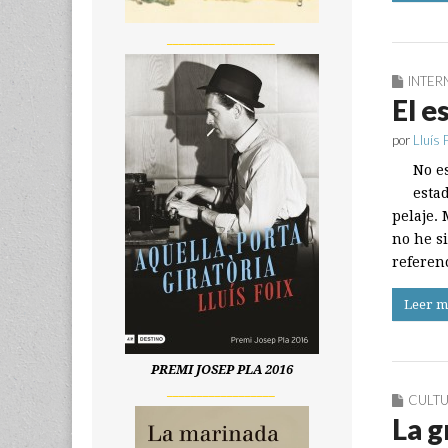
__________________
INTER
El e
por
Lluís 
No e
estad
pelaje.
no he s
referen
Leer m
PREMI JOSEP PLA 2016
__________________
CULT
La g