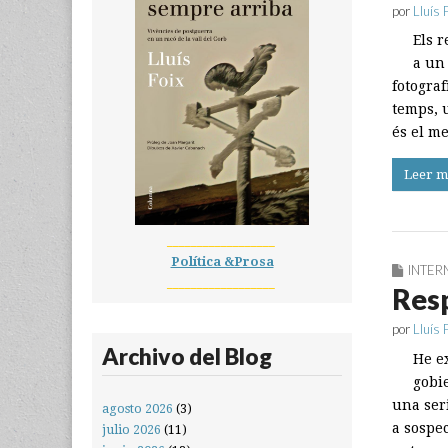
por
Lluís 
Els 
a un
fotograf
temps, 
és el 
Leer m
__________________
Política &Prosa
INTER
__________________
Resp
por
Lluís 
Archivo del Blog
He e
gobi
una ser
agosto 2026
(3)
a sospe
julio 2026
(11)