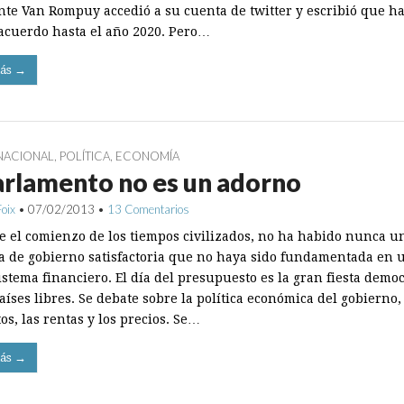
nte Van Rompuy accedió a su cuenta de twitter y escribió que h
acuerdo hasta el año 2020. Pero…
ás →
NACIONAL
,
POLÍTICA
,
ECONOMÍA
arlamento no es un adorno
Foix
•
07/02/2013
•
13 Comentarios
e el comienzo de los tiempos civilizados, no ha habido nunca u
a de gobierno satisfactoria que no haya sido fundamentada en 
istema financiero. El día del presupuesto es la gran fiesta democ
aíses libres. Se debate sobre la política económica del gobierno,
s, las rentas y los precios. Se…
ás →