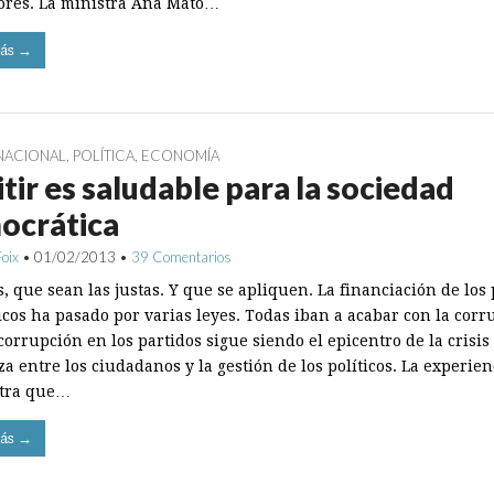
ores. La ministra Ana Mato…
ás →
NACIONAL
,
POLÍTICA
,
ECONOMÍA
tir es saludable para la sociedad
ocrática
Foix
•
01/02/2013
•
39 Comentarios
, que sean las justas. Y que se apliquen. La financiación de los 
icos ha pasado por varias leyes. Todas iban a acabar con la corr
corrupción en los partidos sigue siendo el epicentro de la crisis
a entre los ciudadanos y la gestión de los políticos. La experien
tra que…
ás →