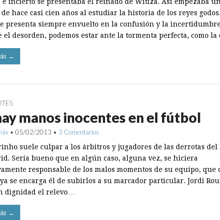
 e incierto se presentaba el reinado de Witiza. Así empezaba un
 de hace casi cien años al estudiar la historia de los reyes godos.
se presenta siempre envuelto en la confusión y la incertidumbre.
e el desorden, podemos estar ante la tormenta perfecta, como l
ás →
RTES
ay manos inocentes en el fútbol
Foix
•
05/02/2013
•
3 Comentarios
inho suele culpar a los árbitros y jugadores de las derrotas del
id. Sería bueno que en algún caso, alguna vez, se hiciera
vamente responsable de los malos momentos de su equipo, que d
ya se encarga él de subirlos a su marcador particular. Jordi Rou
n dignidad el relevo…
ás →