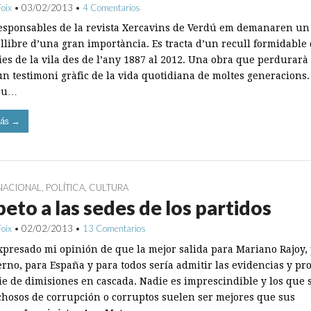
Foix
•
03/02/2013
•
4 Comentarios
responsables de la revista Xercavins de Verdú em demanaren un
 llibre d’una gran importància. Es tracta d’un recull formidable
ies de la vila des de l’any 1887 al 2012. Una obra que perdurarà
un testimoni gràfic de la vida quotidiana de moltes generacions
meu…
ás →
NACIONAL
,
POLÍTICA
,
CULTURA
eto a las sedes de los partidos
Foix
•
02/02/2013
•
13 Comentarios
xpresado mi opinión de que la mejor salida para Mariano Rajoy, 
erno, para España y para todos sería admitir las evidencias y p
ie de dimisiones en cascada. Nadie es imprescindible y los que
chosos de corrupción o corruptos suelen ser mejores que sus