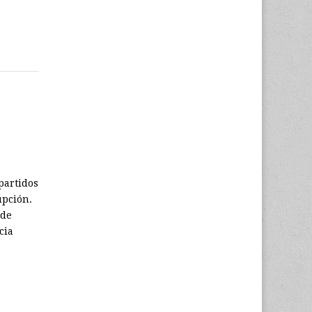
partidos
upción.
 de
cia