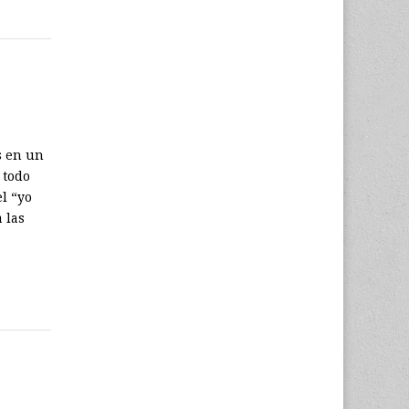
s en un
 todo
l “yo
 las