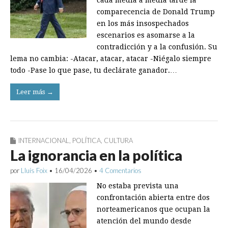
cada media a media tarde la
comparecencia de Donald Trump
en los más insospechados
escenarios es asomarse a la
contradicción y a la confusión. Su
lema no cambia: -Atacar, atacar, atacar -Niégalo siempre
todo -Pase lo que pase, tu declárate ganador.…
Leer más →
INTERNACIONAL
,
POLÍTICA
,
CULTURA
La ignorancia en la política
por
Lluís Foix
•
16/04/2026
•
4 Comentarios
No estaba prevista una
confrontación abierta entre dos
norteamericanos que ocupan la
atención del mundo desde