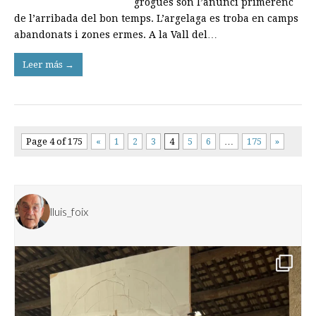
grogues son l’anunci primerenc
de l’arribada del bon temps. L’argelaga es troba en camps
abandonats i zones ermes. A la Vall del…
Leer más →
Page 4 of 175
«
1
2
3
4
5
6
…
175
»
lluis_foix