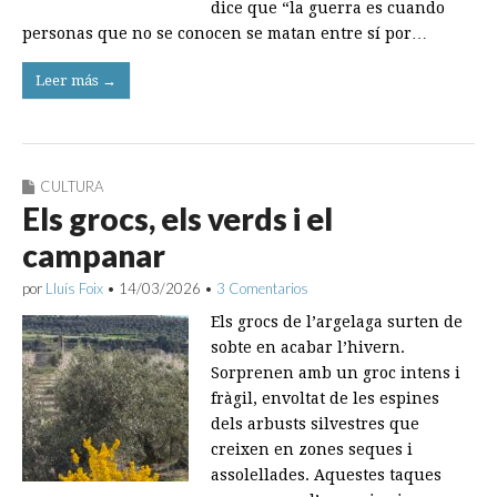
dice que “la guerra es cuando
personas que no se conocen se matan entre sí por…
Leer más →
CULTURA
Els grocs, els verds i el
campanar
por
Lluís Foix
•
14/03/2026
•
3 Comentarios
Els grocs de l’argelaga surten de
sobte en acabar l’hivern.
Sorprenen amb un groc intens i
fràgil, envoltat de les espines
dels arbusts silvestres que
creixen en zones seques i
assolellades. Aquestes taques