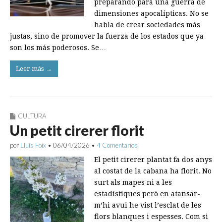
preparando para una guerra de
dimensiones apocalípticas. No se
habla de crear sociedades más
justas, sino de promover la fuerza de los estados que ya
son los más poderosos. Se…
Leer más →
CULTURA
Un petit cirerer florit
por
Lluís Foix
•
06/04/2026
•
4 Comentarios
El petit cirerer plantat fa dos anys
al costat de la cabana ha florit. No
surt als mapes ni a les
estadístiques però en atansar-
m’hi avui he vist l’esclat de les
flors blanques i espesses. Com si