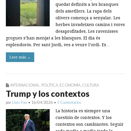
quedat definits a les branques
dels ametllers. La rapa dels
olivers comença a senyalar. Les
herbes invadeixen camins i vores
desaprofitades. Les ravenisses
grogues s’han menjat a les blanques. El dia és
esplendorós. Per sant Jordi, ves a veure l’ordi. Es…
Leer más →
INTERNACIONAL
,
POLÍTICA
,
ECONOMÍA
,
CULTURA
Trump y los contextos
por
Lluís Foix
•
16/04/2026
•
3 Comentarios
La historia es siempre una
cuestión de contextos. Y los
contextos son cambiantes. Seguir