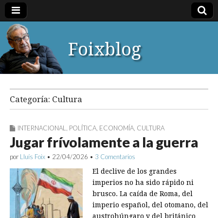
Foixblog
Categoría:
Cultura
INTERNACIONAL
,
POLÍTICA
,
ECONOMÍA
,
CULTURA
Jugar frívolamente a la guerra
por
Lluís Foix
•
22/04/2026
•
3 Comentarios
El declive de los grandes
imperios no ha sido rápido ni
brusco. La caída de Roma, del
imperio español, del otomano, del
austrohúngaro y del británico