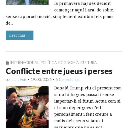
la primavera hagués decidit
començar aquí i ara, de sobte,
sense cap proclamació, simplement exhibint els poms
de…
Leer más →
INTERNACIONAL
,
POLÍTICA
,
ECONOMÍA
,
CULTURA
Conflicte entre jueus i perses
por
Lluís Foix
•
19/03/2026
•
5 Comentarios
Donald Trump viu el present com
si no hi hagués passat i sense
importar-li el futur. Actua com si
el món depengués d’ell
personalment i fent creure a
molts dels seus votants i
seguidors que no es pot