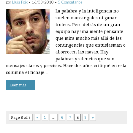
por
Lluís Foix
•
16/08/2010
•
5 Comentarios
La palabra y la inteligencia no
suelen marcar goles ni ganar
trofeos. Pero detrás de un gran
equipo hay una mente pensante
que mira mucho más allá de las
contingencias que entusiasman o
aborrecen las masas. Hay
palabras y silencios que son
mensajes claros y precisos. Hace dos años critiqué en esta
columna el fichaje…
Leer más →
Page 8 of 9
«
1
…
6
7
8
9
»