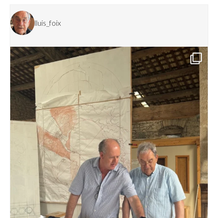
lluis_foix