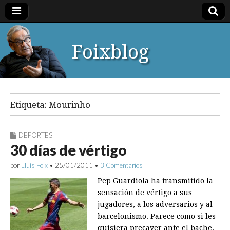
Foixblog
Etiqueta:
Mourinho
DEPORTES
30 días de vértigo
por
Lluís Foix
•
25/01/2011
•
3 Comentarios
Pep Guardiola ha transmitido la
sensación de vértigo a sus
jugadores, a los adversarios y al
barcelonismo. Parece como si les
quisiera precaver ante el bache,