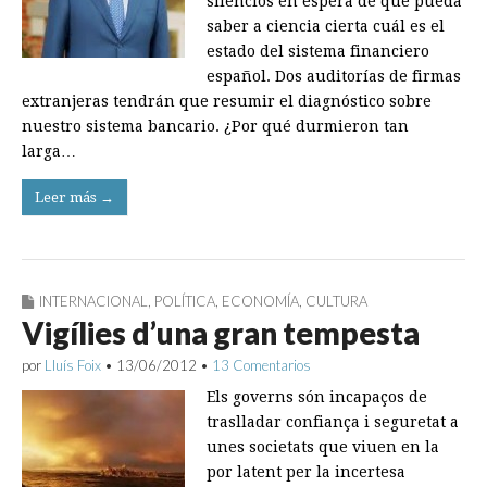
silencios en espera de que pueda
saber a ciencia cierta cuál es el
estado del sistema financiero
español. Dos auditorías de firmas
extranjeras tendrán que resumir el diagnóstico sobre
nuestro sistema bancario. ¿Por qué durmieron tan
larga…
Leer más →
INTERNACIONAL
,
POLÍTICA
,
ECONOMÍA
,
CULTURA
Vigílies d’una gran tempesta
por
Lluís Foix
•
13/06/2012
•
13 Comentarios
Els governs són incapaços de
traslladar confiança i seguretat a
unes societats que viuen en la
por latent per la incertesa