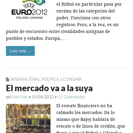
el fútbol en particular pasa por
encima de las categorías del
poder. Funciona con otros
registros. Pero, a la vez, es un
punto de encuentro entre rivalidades antiguas de
pueblos y estados. Europa,…
Leer más →
INTERNACIONAL
,
POLÍTICA
,
ECONOMÍA
El mercado va a la suya
por
Lluís Foix
•
11/06/2012
•
11 Comentarios
El rescate financiero no ha
calmado los mercados. Da lo
mismo que Rajoy hablara de
rescate o de línea de crédito, que
fuera a ver el fútbol a Gdansk o