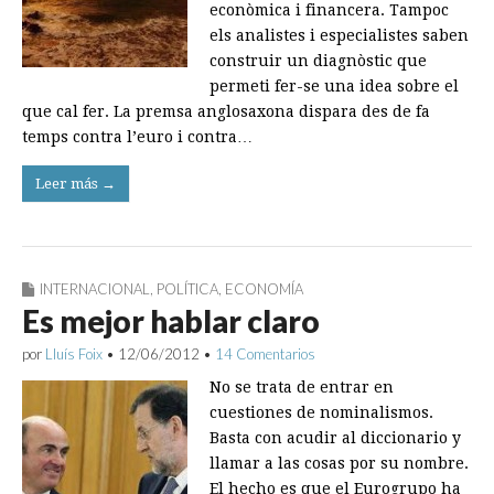
econòmica i financera. Tampoc
els analistes i especialistes saben
construir un diagnòstic que
permeti fer-se una idea sobre el
que cal fer. La premsa anglosaxona dispara des de fa
temps contra l’euro i contra…
Leer más →
INTERNACIONAL
,
POLÍTICA
,
ECONOMÍA
Es mejor hablar claro
por
Lluís Foix
•
12/06/2012
•
14 Comentarios
No se trata de entrar en
cuestiones de nominalismos.
Basta con acudir al diccionario y
llamar a las cosas por su nombre.
El hecho es que el Eurogrupo ha