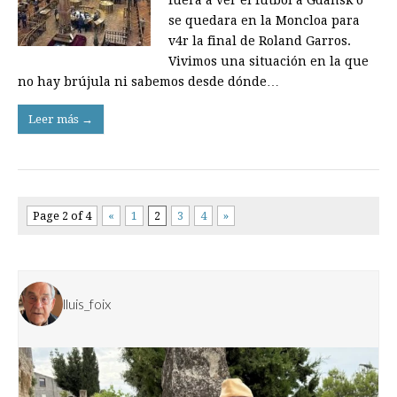
se quedara en la Moncloa para
v4r la final de Roland Garros.
Vivimos una situación en la que
no hay brújula ni sabemos desde dónde…
Leer más →
Page 2 of 4
«
1
2
3
4
»
lluis_foix