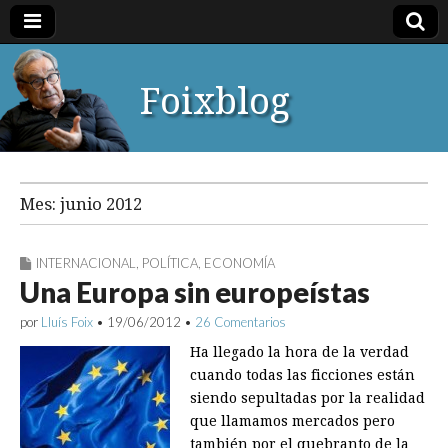
Foixblog
Mes:
junio 2012
INTERNACIONAL
,
POLÍTICA
,
ECONOMÍA
Una Europa sin europeístas
por
Lluís Foix
•
19/06/2012
•
26 Comentarios
Ha llegado la hora de la verdad
cuando todas las ficciones están
siendo sepultadas por la realidad
que llamamos mercados pero
también por el quebranto de la